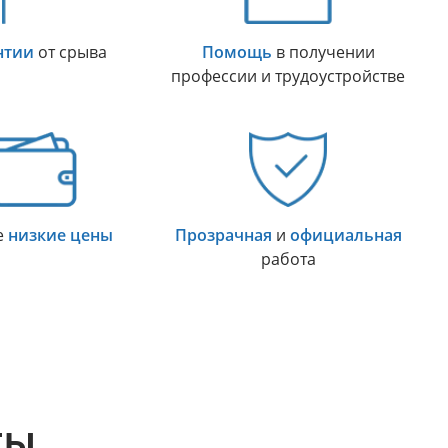
нтии
от срыва
Помощь
в получении
профессии и трудоустройстве
е
низкие цены
Прозрачная
и
официальная
работа
ТЫ