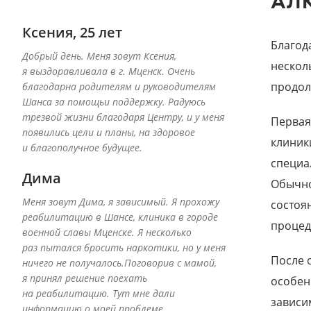
АЛ
Ксения, 25 лет
Благод
Добрый день. Меня зовут Ксения,
нескол
я выздоравливала в г. Мценск. Очень
продол
благодарна родителям и руководителям
Шанса за помощьи поддержку. Радуюсь
трезвой жизни благодаря Центру, и у меня
Первая
появились цели и планы, на здоровое
клиник
и благополучное будущее.
специа
Дима
Обычно
Меня зовут Дима, я зависимый. Я прохожу
состоя
реабилитацию в Шансе, клиника в городе
процед
военной славы Мценске. Я несколько
раз пытался бросить наркотики, но у меня
После 
ничего не получалось.Поговорив с мамой,
я принял решение поехать
особен
на реабилитацию. Тут мне дали
зависи
информацию о моей проблеме