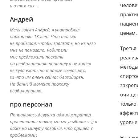
челове
и о том как ...
практи
Андрей
пациен
Меня зовут Андрей, я употреблял
ценам.
наркотики 13 лет. Что только
не пробывал, чтобы завязать, но не чего
Третья
мне не помогало. Родители
мне предложили поехать
реализ
на реабилитацию поначалу я не хотел
методы
не куда ехать но в итоге согласился,
спирто
за что им очень сейчас благодарен.
На данный момент прохожу
закреп
реабилитацию...
очищен
про персонал
только
эффект
Понравилась девушка администратор,
приветливая такая, много улыбалась=)) я
уровне
даже на минуту позабыл, что пришёл с
проблемами1
На зак