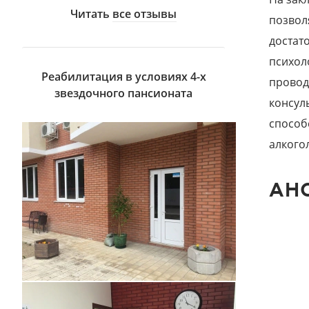
Читать
все отзывы
позвол
достат
психол
Реабилитация в условиях 4-х
провод
звездочного пансионата
консул
способ
алкого
АН