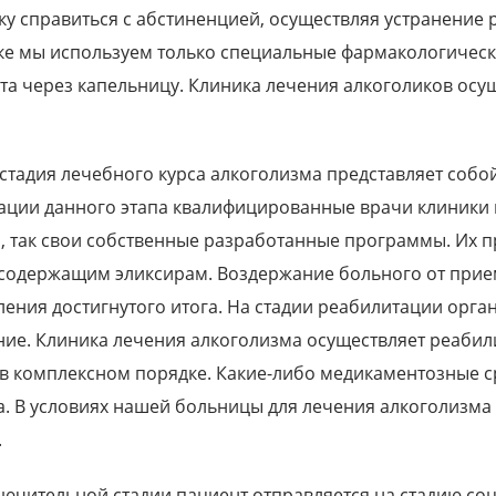
ку справиться с абстиненцией, осуществляя устранение р
ке мы используем только специальные фармакологическ
та через капельницу. Клиника лечения алкоголиков ос
 стадия лечебного курса алкоголизма представляет соб
ации данного этапа квалифицированные врачи клиники 
, так свои собственные разработанные программы. Их п
содержащим эликсирам. Воздержание больного от прие
ления достигнутого итога. На стадии реабилитации орг
ие. Клиника лечения алкоголизма осуществляет реаби
 в комплексном порядке. Какие-либо медикаментозные с
а. В условиях нашей больницы для лечения алкоголизма
.
лючительной стадии пациент отправляется на стадию со