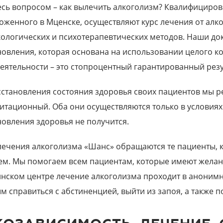
есь вопросом – как вылечить алкоголизм? Квалифициро
оженного в Мценске, осуществляют курс лечения от ал
ологических и психотерапевтических методов. Наши до
новления, которая основана на использовании целого к
еятельности – это стопроцентный гарантированный резу
сстановления состояния здоровья своих пациентов мы ре
итационный. Оба они осуществляются только в условиях 
новления здоровья не получится.
лечения алкоголизма «Шанс» обращаются те пациенты, 
ем. Мы помогаем всем пациентам, которые имеют желан
нском центре лечение алкоголизма проходит в аноним
м справиться с абстиненцией, выйти из запоя, а также п